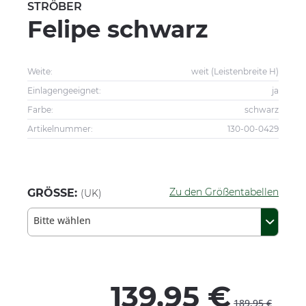
STRÖBER
Felipe schwarz
Weite:
weit (Leistenbreite H)
Einlagengeeignet:
ja
Farbe:
schwarz
Artikelnummer:
130-00-0429
Zu den Größentabellen
GRÖSSE:
(UK)
Bitte wählen
139,95 €
189,95 €