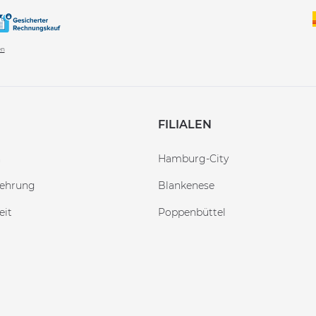
en
FILIALEN
n
Hamburg-City
lehrung
Blankenese
eit
Poppenbüttel