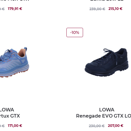
179,91 €
215,10 €
0 €
239,00 €
-10%
LOWA
LOWA
rtux GTX
Renegade EVO GTX L
171,00 €
207,00 €
0 €
230,00 €