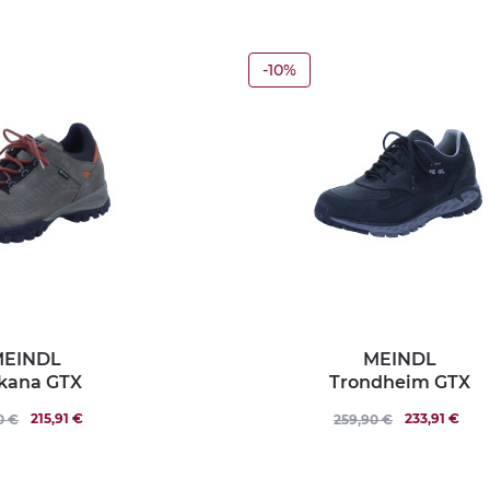
-10%
EINDL
MEINDL
kana GTX
Trondheim GTX
215,91 €
233,91 €
0 €
259,90 €