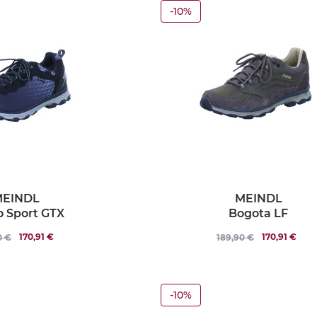
-10%
EINDL
MEINDL
o Sport GTX
Bogota LF
170,91 €
170,91 €
0 €
189,90 €
-10%