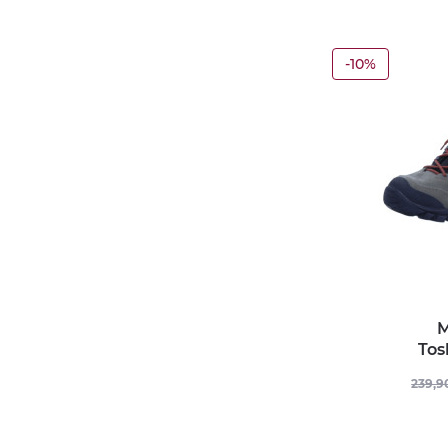
-10%
M
Tos
239,9