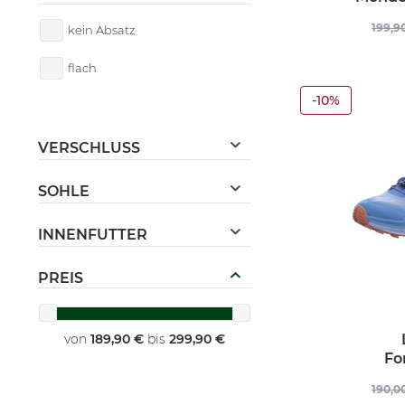
Arthrose
199,9
kein Absatz
Einlagengeeignet
flach
-10%
Rückenschonende Schuhe
VERSCHLUSS
Schnürschuhe
SOHLE
Gummisohle
INNENFUTTER
PU-Sohle
gefüttert
PREIS
Lammfell
von
189,90 €
bis
299,90 €
Leder und Synthetik
Fo
190,0