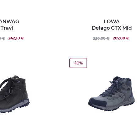
ANWAG
LOWA
Travi
Delago GTX Mid
242,10 €
207,00 €
0 €
230,00 €
-10%