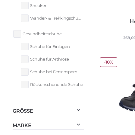
Sneaker
Wander- & Trekkingschuhe
H
Gesundheitsschuhe
269,0
Schuhe für Einlagen
Schuhe für Arthrose
-10%
Schuhe bei Fersensporn
Rückenschonende Schuhe
GRÖSSE
36,5
37
38
MARKE