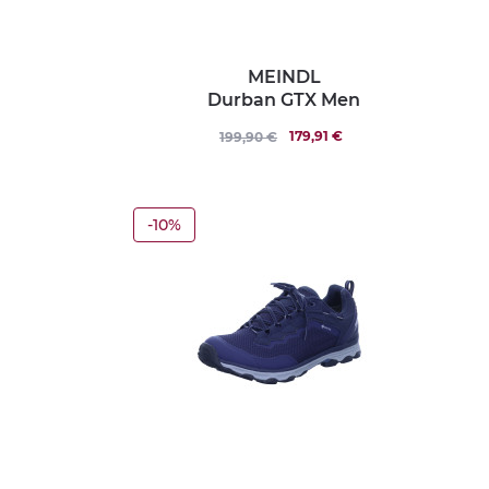
MEINDL
Durban GTX Men
179,91 €
199,90 €
-10%