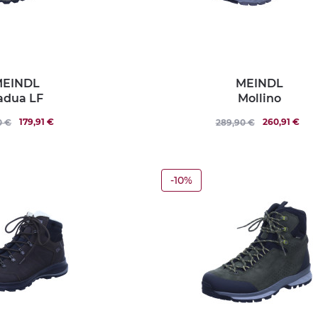
EINDL
MEINDL
adua LF
Mollino
179,91 €
260,91 €
0 €
289,90 €
-10%