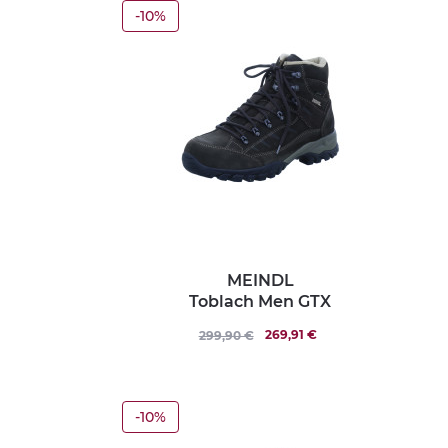
-10%
MEINDL
Toblach Men GTX
269,91 €
299,90 €
-10%