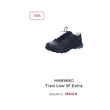
-10%
HANWAG
Travi Low SF Extra
233,10 €
259,00 €