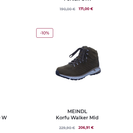
171,00 €
190,00 €
-10%
MEINDL
O W
Korfu Walker Mid
206,91 €
229,90 €