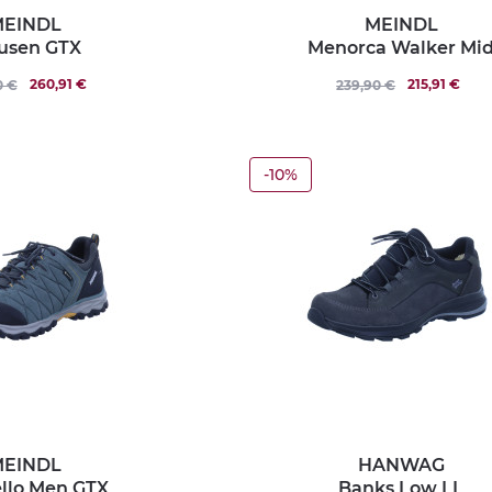
EINDL
MEINDL
usen GTX
Menorca Walker Mi
260,91 €
215,91 €
0 €
239,90 €
-10%
EINDL
HANWAG
llo Men GTX
Banks Low LL