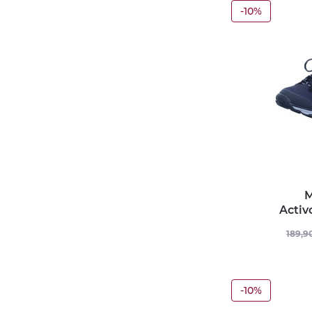
-10%
M
Activ
189,9
-10%