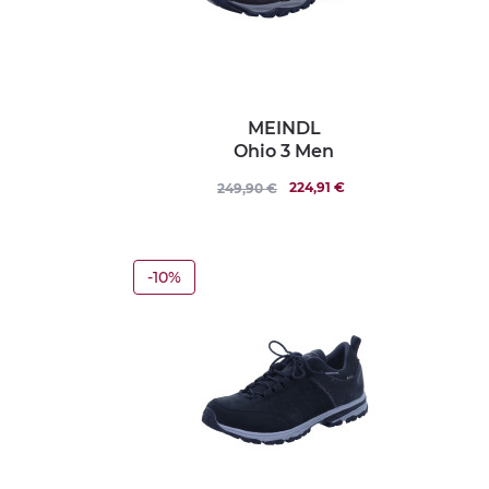
MEINDL
Ohio 3 Men
224,91 €
249,90 €
-10%