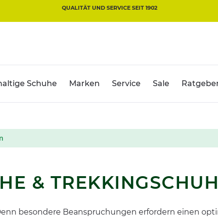
QUALITÄT UND SERVICE SEIT 1902
altige Schuhe
Marken
Service
Sale
Ratgebe
n
E & TREKKINGSCHUH
Denn besondere Beanspruchungen erfordern einen opti