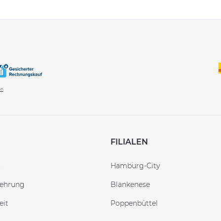
en
FILIALEN
n
Hamburg-City
lehrung
Blankenese
eit
Poppenbüttel