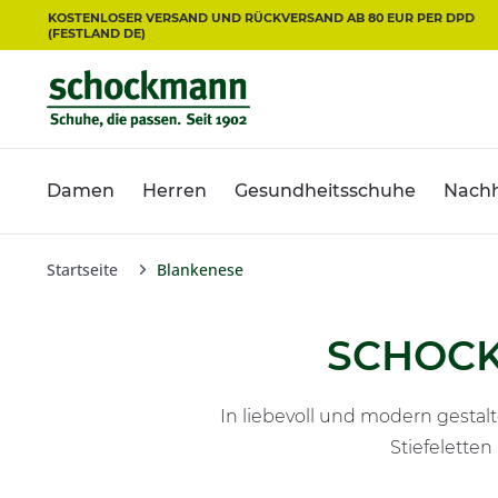
KOSTENLOSER VERSAND UND RÜCKVERSAND AB 80 EUR PER DPD
(FESTLAND DE)
Damen
Herren
Gesundheitsschuhe
Nachh
Startseite
Blankenese
SCHOC
In liebevoll und modern gesta
Stiefelette