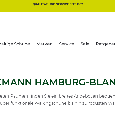
QUALITÄT UND SERVICE SEIT 1902
altige Schuhe
Marken
Service
Sale
Ratgebe
KMANN HAMBURG-BLAN
lteten Räumen finden Sie ein breites Angebot an beq
n über funktionale Walkingschuhe bis hin zu robusten Wan