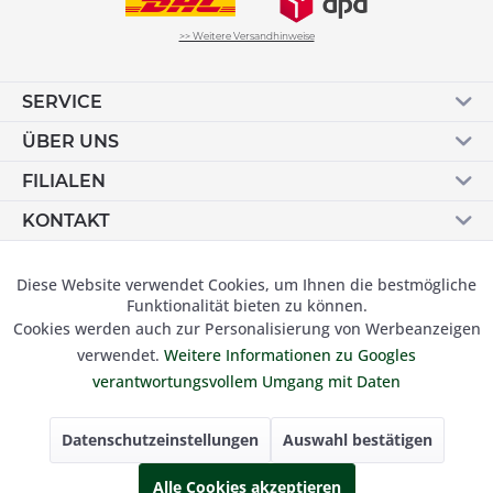
>> Weitere Versandhinweise
SERVICE
ÜBER UNS
FILIALEN
KONTAKT
Vertrag widerrufen
Diese Website verwendet Cookies, um Ihnen die bestmögliche
Aktiv
Funktionale
Funktionalität bieten zu können.
Cookies werden auch zur Personalisierung von Werbeanzeigen
Inaktiv
Marketing
verwendet.
Weitere Informationen zu Googles
© 2019 Besser Gehen Schockmann GmbH. Alle Preise inkl.
verantwortungsvollem Umgang mit Daten
der gesetzl. MwSt und zzgl.
Versandkosten.
Inaktiv
Tracking
Datenschutzeinstellungen
Auswahl bestätigen
Inaktiv
Alle Cookies akzeptieren
Personalisierung