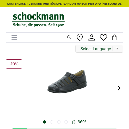
KOSTENLOSER VERSAND UND RÜCKVERSAND AB 80 EUR PER DPD (FESTLAND DE)
Select Language
▼
-10%
360°