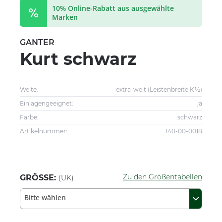
10% Online-Rabatt aus ausgewählte
Marken
GANTER
Kurt schwarz
Weite:
extra-weit (Leistenbreite K½)
Einlagengeeignet:
ja
Farbe:
schwarz
Artikelnummer:
140-00-0018
Zu den Größentabellen
GRÖSSE:
(UK)
Bitte wählen