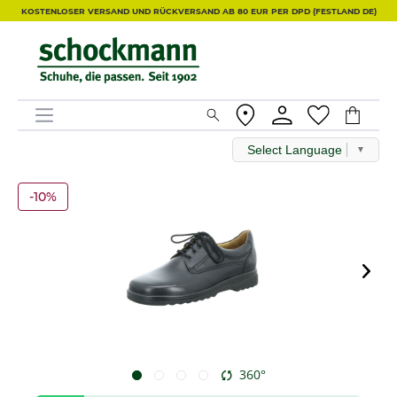
KOSTENLOSER VERSAND UND RÜCKVERSAND AB 80 EUR PER DPD (FESTLAND DE)
Select Language
▼
-10%
360°