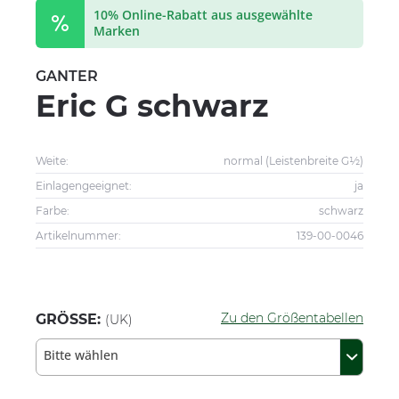
10% Online-Rabatt aus ausgewählte
Marken
GANTER
Eric G schwarz
Weite:
normal (Leistenbreite G½)
Einlagengeeignet:
ja
Farbe:
schwarz
Artikelnummer:
139-00-0046
Zu den Größentabellen
GRÖSSE:
(UK)
Bitte wählen