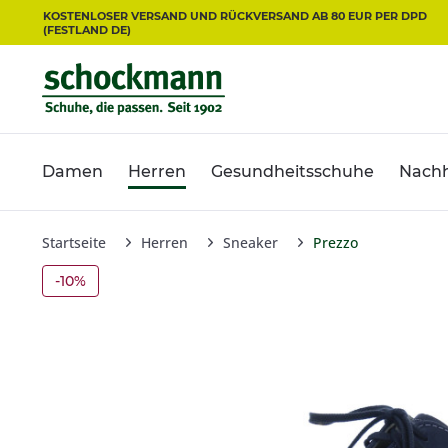
KOSTENLOSER VERSAND UND RÜCKVERSAND AB 80 EUR PER DPD
(FESTLAND DE)
Damen
Herren
Gesundheitsschuhe
Nachh
Startseite
Herren
Sneaker
Prezzo
-10%