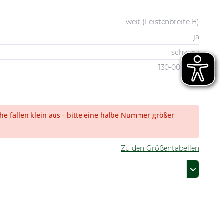
weit (Leistenbreite H)
ja
schwarz
130-00-0528
e fallen klein aus - bitte eine halbe Nummer größer
Zu den Größentabellen