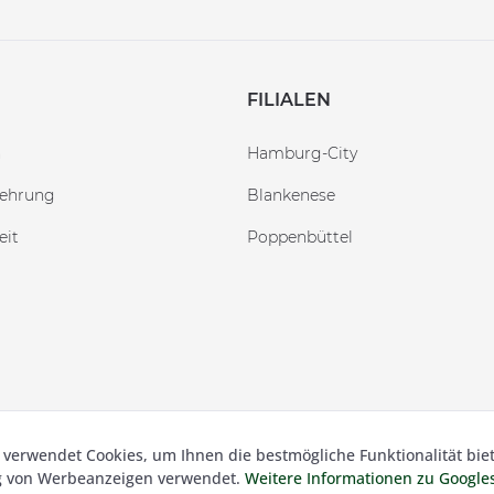
FILIALEN
n
Hamburg-City
lehrung
Blankenese
eit
Poppenbüttel
 verwendet Cookies, um Ihnen die bestmögliche Funktionalität bie
 Besser Gehen Schockmann GmbH. Alle Preise inkl. der gesetzl.
ng von Werbeanzeigen verwendet.
Weitere Informationen zu Googl