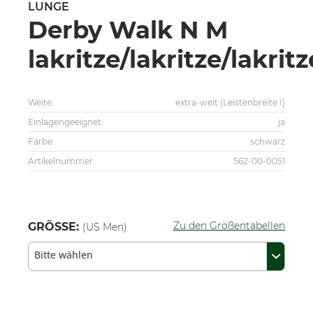
LUNGE
Derby Walk N M
lakritze/lakritze/lakritz
Weite:
extra-weit (Leistenbreite I)
Einlagengeeignet:
ja
Farbe:
schwarz
Artikelnummer:
562-00-0051
Zu den Größentabellen
GRÖSSE:
(US Men)
Bitte wählen