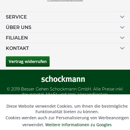
SERVICE
ÜBER UNS
FILIALEN
KONTAKT
Vertrag widerrufen
© 2019 Besser Gehen Schockmann GmbH. Alle Preise inkl.
der gesetzl. MwSt und zzgl.
Versandkosten.
Diese Website verwendet Cookies, um Ihnen die bestmögliche
Aktiv
Funktionale
Funktionalität bieten zu können.
Cookies werden auch zur Personalisierung von Werbeanzeigen
Inaktiv
Marketing
verwendet.
Weitere Informationen zu Googles