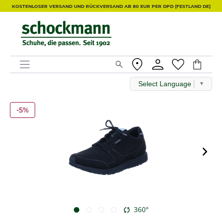
KOSTENLOSER VERSAND UND RÜCKVERSAND AB 80 EUR PER DPD (FESTLAND DE)
Select Language
▼
-5%
360°