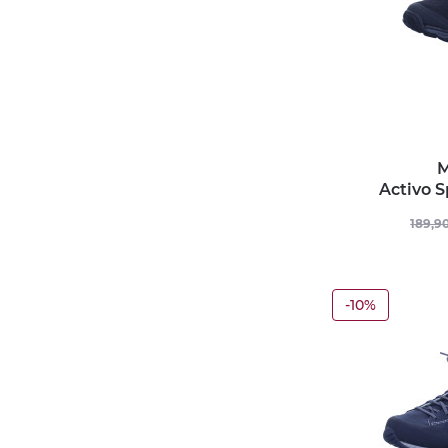
M
Activo 
189,9
-10%