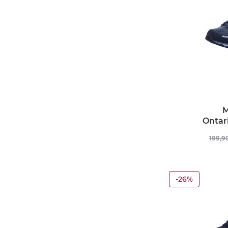
M
Ontar
199,9
-26%