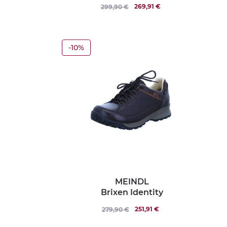
269,91 €
299,90 €
-10%
MEINDL
Brixen Identity
251,91 €
279,90 €