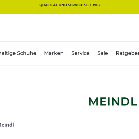
QUALITÄT UND SERVICE SEIT 1902
altige Schuhe
Marken
Service
Sale
Ratgebe
MEINDL
Meindl