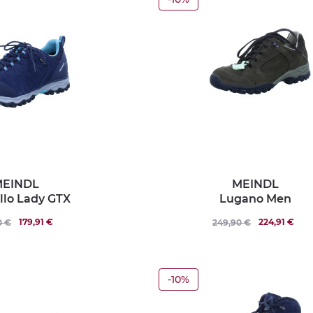
EINDL
MEINDL
lo Lady GTX
Lugano Men
179,91 €
224,91 €
0 €
249,90 €
-10%