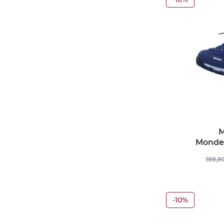
M
Mondel
199,9
-10%