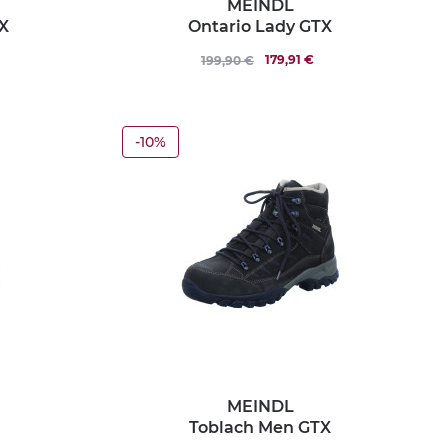
MEINDL
X
Ontario Lady GTX
179,91 €
199,90 €
-10%
MEINDL
Toblach Men GTX