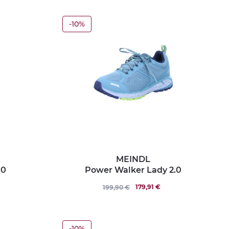
-10%
MEINDL
.0
Power Walker Lady 2.0
179,91 €
199,90 €
-10%