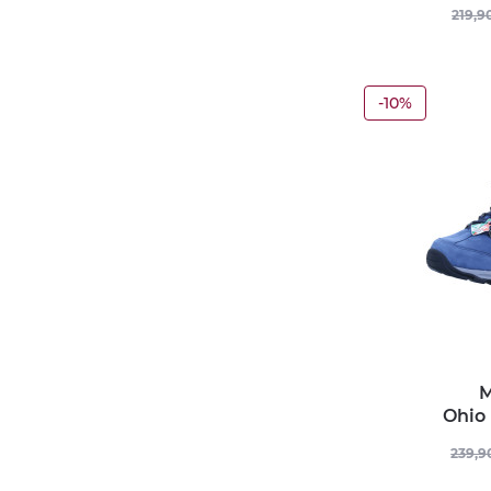
219,9
-10%
M
Ohio
239,9