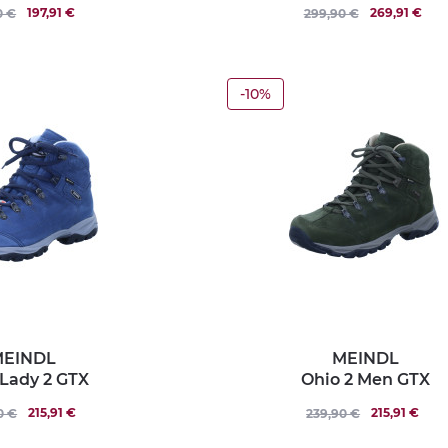
197,91 €
269,91 €
0 €
299,90 €
-10%
EINDL
MEINDL
 Lady 2 GTX
Ohio 2 Men GTX
215,91 €
215,91 €
0 €
239,90 €