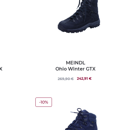
MEINDL
X
Ohio Winter GTX
242,91 €
269,90 €
-10%