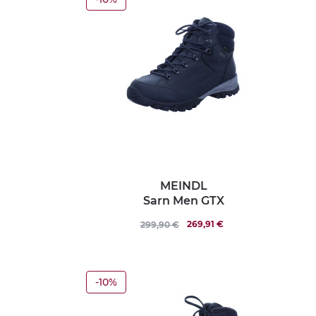
MEINDL
Sarn Men GTX
269,91 €
299,90 €
-10%