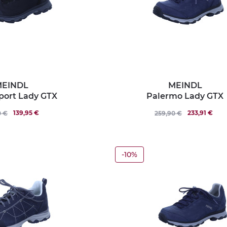
EINDL
MEINDL
Sport Lady GTX
Palermo Lady GTX
139,95 €
233,91 €
0 €
259,90 €
-10%