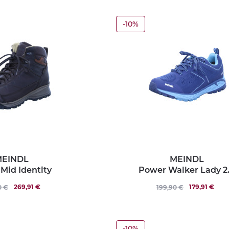
-10%
EINDL
MEINDL
 Mid Identity
Power Walker Lady 2
269,91 €
179,91 €
0 €
199,90 €
-10%