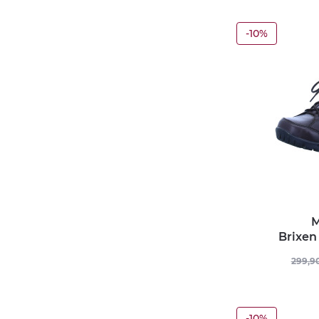
-10%
M
Brixen
299,9
-10%