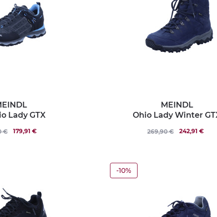
EINDL
MEINDL
io Lady GTX
Ohio Lady Winter GT
179,91 €
242,91 €
0 €
269,90 €
-10%