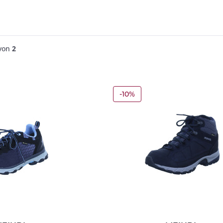
von
2
-10%