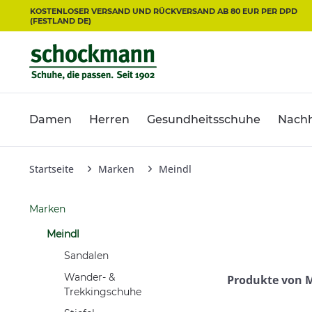
KOSTENLOSER VERSAND UND RÜCKVERSAND AB 80 EUR PER DPD
(FESTLAND DE)
Damen
Herren
Gesundheitsschuhe
Nachh
Startseite
Marken
Meindl
Marken
Meindl
Sandalen
Wander- &
Produkte von 
Trekkingschuhe