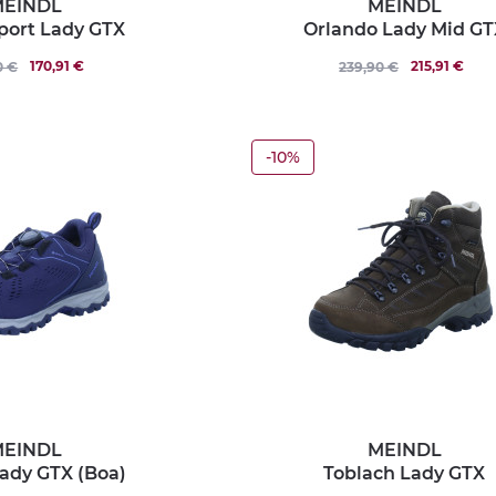
EINDL
MEINDL
Sport Lady GTX
Orlando Lady Mid GT
170,91 €
215,91 €
0 €
239,90 €
-10%
EINDL
MEINDL
ady GTX (Boa)
Toblach Lady GTX