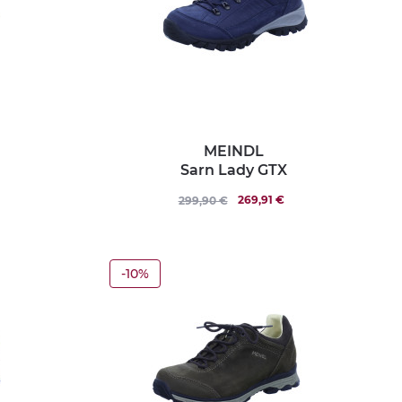
MEINDL
Sarn Lady GTX
269,91 €
299,90 €
-10%