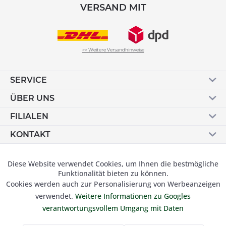
VERSAND MIT
>> Weitere Versandhinweise
SERVICE
ÜBER UNS
FILIALEN
KONTAKT
Vertrag widerrufen
Diese Website verwendet Cookies, um Ihnen die bestmögliche
Aktiv
Funktionale
Funktionalität bieten zu können.
Cookies werden auch zur Personalisierung von Werbeanzeigen
Inaktiv
Marketing
verwendet.
Weitere Informationen zu Googles
© 2019 Besser Gehen Schockmann GmbH. Alle Preise inkl.
verantwortungsvollem Umgang mit Daten
der gesetzl. MwSt und zzgl.
Versandkosten.
Inaktiv