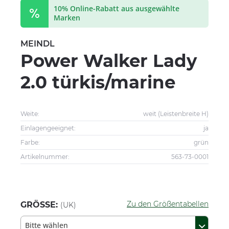
10% Online-Rabatt aus ausgewählte
Marken
MEINDL
Power Walker Lady
2.0 türkis/marine
Weite:
weit (Leistenbreite H)
Einlagengeeignet:
ja
Farbe:
grün
Artikelnummer:
563-73-0001
Zu den Größentabellen
GRÖSSE:
(UK)
Bitte wählen