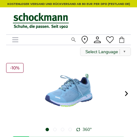
KOSTENLOSER VERSAND UND RÜCKVERSAND AB 80 EUR PER DPD (FESTLAND DE)
Select Language
▼
-10%
360°