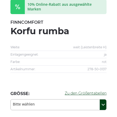
10% Online-Rabatt aus ausgewählte
Marken
FINNCOMFORT
Korfu rumba
Weite:
weit (Leistenbreite H)
Einlagengeeignet:
ja
Farbe:
rot
Artikelnummer:
278-50-0137
Zu den Größentabellen
GRÖSSE:
Bitte wählen