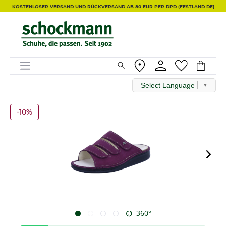
KOSTENLOSER VERSAND UND RÜCKVERSAND AB 80 EUR PER DPD (FESTLAND DE)
Select Language
▼
-10%
360°