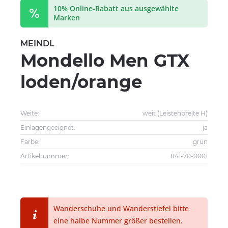
10% Online-Rabatt aus ausgewählte
Marken
MEINDL
Mondello Men GTX
loden/orange
Weite:
weit (Leistenbreite H)
Einlagengeeignet:
ja
Farbe:
grün
Artikelnummer:
841-70-0001
Wanderschuhe und Wanderstiefel bitte
eine halbe Nummer größer bestellen.