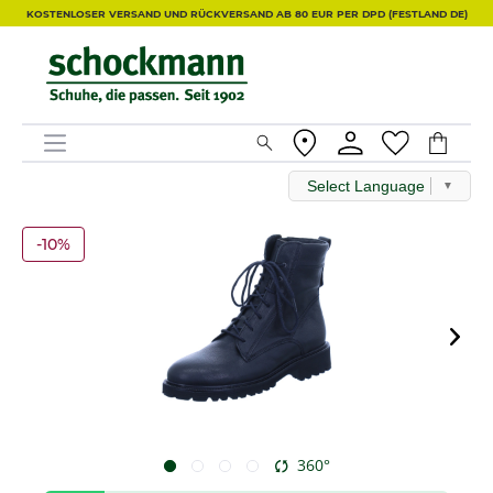
KOSTENLOSER VERSAND UND RÜCKVERSAND AB 80 EUR PER DPD (FESTLAND DE)
Select Language
▼
-10%
360°