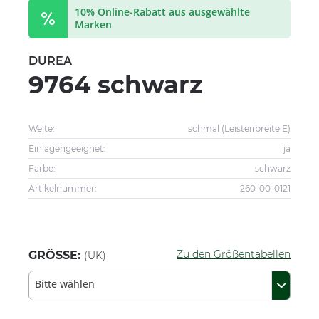
10% Online-Rabatt aus ausgewählte
Marken
DUREA
9764 schwarz
Weite:
schmal (Leistenbreite E)
Einlagengeeignet:
ja
Farbe:
schwarz
Artikelnummer:
260-00-0121
Zu den Größentabellen
GRÖSSE:
(UK)
Bitte wählen