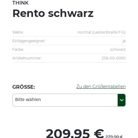
THINK
Rento schwarz
Weite:
normal (Leistenbreite F½)
Einlagengeeignet:
ja
Farbe:
schwarz
Artikelnummer:
256-00-0050
Zu den Größentabellen
GRÖSSE:
Bitte wählen
209,95 €
279,90 €