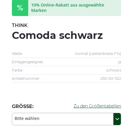
10% Online-Rabatt aus ausgewählte
Marken
THINK
Comoda schwarz
Weite:
normal (Leistenbreite F½)
Einlagengeeignet:
ja
Farbe:
schwarz
Artikelnummer:
250-00-1122
Zu den Größentabellen
GRÖSSE:
Bitte wählen