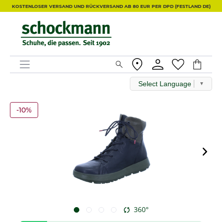
KOSTENLOSER VERSAND UND RÜCKVERSAND AB 80 EUR PER DPD (FESTLAND DE)
Select Language
▼
-10%
360°