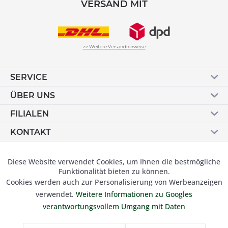
VERSAND MIT
>> Weitere Versandhinweise
SERVICE
ÜBER UNS
FILIALEN
KONTAKT
Vertrag widerrufen
Diese Website verwendet Cookies, um Ihnen die bestmögliche
Aktiv
Funktionale
Funktionalität bieten zu können.
Cookies werden auch zur Personalisierung von Werbeanzeigen
Inaktiv
Marketing
verwendet.
Weitere Informationen zu Googles
© 2019 Besser Gehen Schockmann GmbH. Alle Preise inkl.
verantwortungsvollem Umgang mit Daten
der gesetzl. MwSt und zzgl.
Versandkosten.
Inaktiv
Tracking