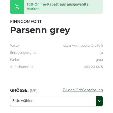
10% Online-Rabatt aus ausgewählte
Marken
FINNCOMFORT
Parsenn grey
Weite:
extra-weit (Leistenbreite I)
Einlagengeeignet:
ja
Farbe:
grau
Artikelnummer:
260-20-0015
Zu den Größentabellen
GRÖSSE:
(UK)
Bitte wählen