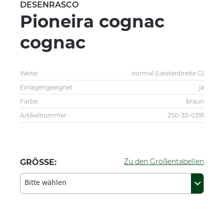
DESENRASCO
Pioneira cognac
cognac
Weite:
normal (Leistenbreite G)
Einlagengeeignet:
ja
Farbe:
braun
Artikelnummer:
250-30-0391
Zu den Größentabellen
GRÖSSE:
Bitte wählen