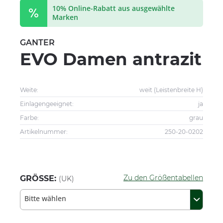
10% Online-Rabatt aus ausgewählte
Marken
GANTER
EVO Damen antrazit
Weite:
weit (Leistenbreite H)
Einlagengeeignet:
ja
Farbe:
grau
Artikelnummer:
250-20-0202
Zu den Größentabellen
GRÖSSE:
(UK)
Bitte wählen