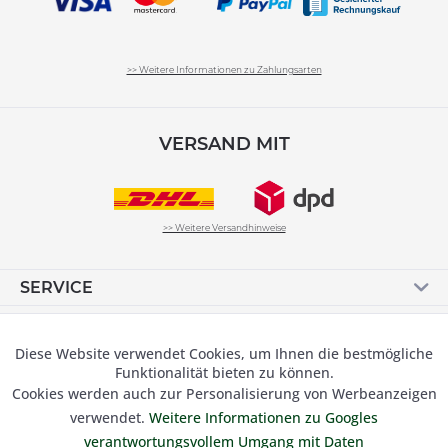
>> Weitere Informationen zu Zahlungsarten
VERSAND MIT
>> Weitere Versandhinweise
SERVICE
ÜBER UNS
Diese Website verwendet Cookies, um Ihnen die bestmögliche
Aktiv
Funktionale
FILIALEN
Funktionalität bieten zu können.
Cookies werden auch zur Personalisierung von Werbeanzeigen
KONTAKT
Inaktiv
Marketing
verwendet.
Weitere Informationen zu Googles
Vertrag widerrufen
verantwortungsvollem Umgang mit Daten