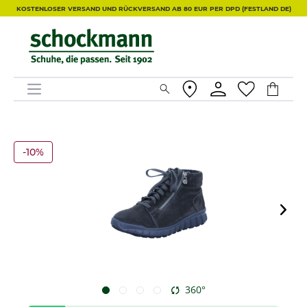
KOSTENLOSER VERSAND UND RÜCKVERSAND AB 80 EUR PER DPD (FESTLAND DE)
-10%
360°