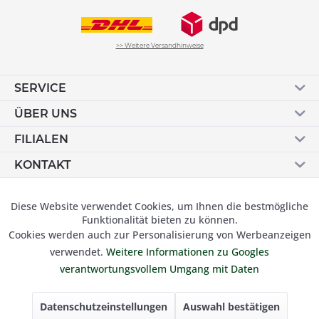
>> Weitere Versandhinweise
SERVICE
ÜBER UNS
FILIALEN
KONTAKT
Vertrag widerrufen
Diese Website verwendet Cookies, um Ihnen die bestmögliche
Aktiv
Funktionale
Funktionalität bieten zu können.
Cookies werden auch zur Personalisierung von Werbeanzeigen
Inaktiv
Marketing
verwendet.
Weitere Informationen zu Googles
© 2019 Besser Gehen Schockmann GmbH. Alle Preise inkl.
verantwortungsvollem Umgang mit Daten
der gesetzl. MwSt und zzgl.
Versandkosten.
Inaktiv
Tracking
Datenschutzeinstellungen
Auswahl bestätigen