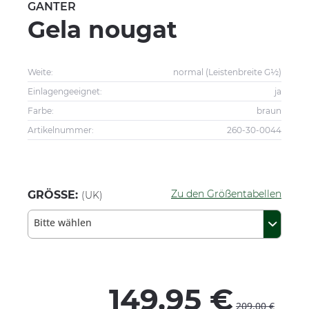
GANTER
Gela nougat
Weite:
normal (Leistenbreite G½)
Einlagengeeignet:
ja
Farbe:
braun
Artikelnummer:
260-30-0044
Zu den Größentabellen
GRÖSSE:
(UK)
Bitte wählen
149,95 €
209,00 €