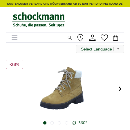
KOSTENLOSER VERSAND UND RÜCKVERSAND AB 80 EUR PER DPD (FESTLAND DE)
Select Language
▼
-28%
360°