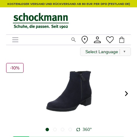
KOSTENLOSER VERSAND UND RÜCKVERSAND AB 80 EUR PER DPD (FESTLAND DE)
Select Language
▼
-10%
360°