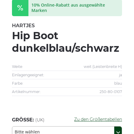
10% Online-Rabatt aus ausgewählte
Marken
HARTJES
Hip Boot
dunkelblau/schwarz
Weite:
weit (Leistenbreite H)
Einlagengeeignet:
ja
Farbe:
blau
Artikelnummer:
250-80-0107
Zu den Größentabellen
GRÖSSE:
(UK)
Bitte wählen