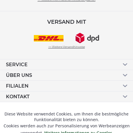
VERSAND MIT
>> Weitere Versandhinweise
SERVICE
ÜBER UNS
FILIALEN
KONTAKT
Vertrag widerrufen
Diese Website verwendet Cookies, um Ihnen die bestmögliche
Aktiv
Funktionale
Funktionalität bieten zu können.
Cookies werden auch zur Personalisierung von Werbeanzeigen
Inaktiv
Marketing
verwendet.
Weitere Informationen zu Googles