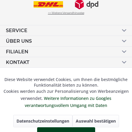
>> Weitere Versandhinweise
SERVICE
ÜBER UNS
FILIALEN
KONTAKT
Vertrag widerrufen
Diese Website verwendet Cookies, um Ihnen die bestmögliche
Aktiv
Funktionale
Funktionalität bieten zu können.
Cookies werden auch zur Personalisierung von Werbeanzeigen
Inaktiv
Marketing
verwendet.
Weitere Informationen zu Googles
© 2019 Besser Gehen Schockmann GmbH. Alle Preise inkl.
verantwortungsvollem Umgang mit Daten
der gesetzl. MwSt und zzgl.
Versandkosten.
Inaktiv
Tracking
Datenschutzeinstellungen
Auswahl bestätigen