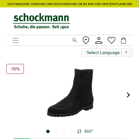
KOSTENLOSER VERSAND UND RÜCKVERSAND AB 80 EUR PER DPD (FESTLAND DE)
Select Language
▼
-10%
360°