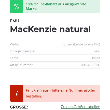
10% Online-Rabatt aus ausgewählte
Marken
EMU
MacKenzie natural
Weite:
normal (Leistenbreite G½)
Einlagengeeignet:
nein
Farbe:
beige
Artikelnummer:
288-40-0070
Fällt klein aus - bitte eine Nummer größer
bestellen.
Zu den Größentabellen
GRÖSSE: