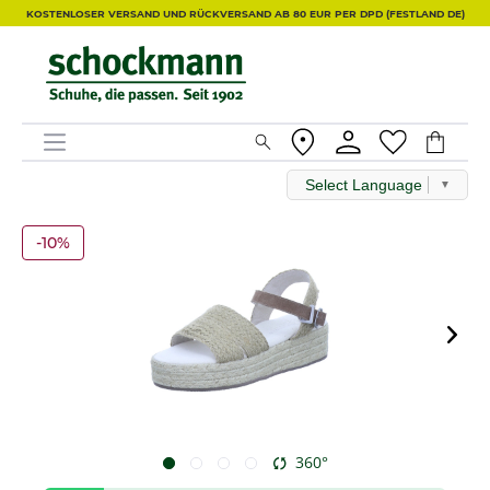
KOSTENLOSER VERSAND UND RÜCKVERSAND AB 80 EUR PER DPD (FESTLAND DE)
Select Language
▼
-10%
360°