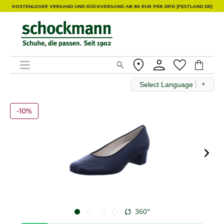
KOSTENLOSER VERSAND UND RÜCKVERSAND AB 80 EUR PER DPD (FESTLAND DE)
Select Language
▼
-10%
360°