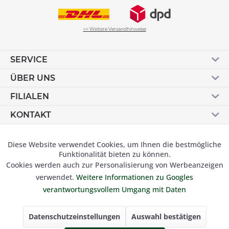
>> Weitere Versandhinweise
SERVICE
ÜBER UNS
FILIALEN
KONTAKT
Vertrag widerrufen
Diese Website verwendet Cookies, um Ihnen die bestmögliche
Aktiv
Funktionale
Funktionalität bieten zu können.
Cookies werden auch zur Personalisierung von Werbeanzeigen
Inaktiv
Marketing
verwendet.
Weitere Informationen zu Googles
© 2019 Besser Gehen Schockmann GmbH. Alle Preise inkl.
verantwortungsvollem Umgang mit Daten
der gesetzl. MwSt und zzgl.
Versandkosten.
Inaktiv
Tracking
Datenschutzeinstellungen
Auswahl bestätigen