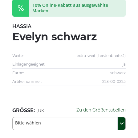
10% Online-Rabatt aus ausgewählte
Marken
HASSIA
Evelyn schwarz
Weite:
extra-weit (Leistenbreite J)
Einlagengeeignet:
ja
Farbe:
schwarz
Artikelnummer:
223-00-0225
Zu den Größentabellen
GRÖSSE:
(UK)
Bitte wählen