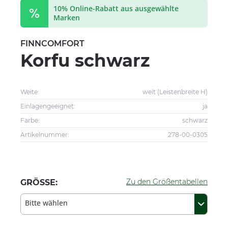
10% Online-Rabatt aus ausgewählte
Marken
FINNCOMFORT
Korfu schwarz
Weite:
weit (Leistenbreite H)
Einlagengeeignet:
ja
Farbe:
schwarz
Artikelnummer:
278-00-0305
Zu den Größentabellen
GRÖSSE:
Bitte wählen