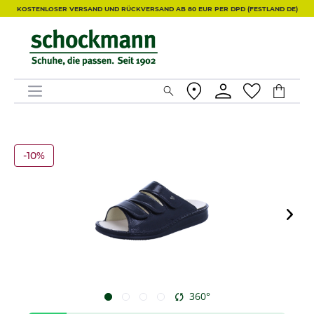
KOSTENLOSER VERSAND UND RÜCKVERSAND AB 80 EUR PER DPD (FESTLAND DE)
-10%
360°