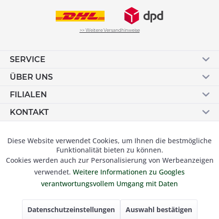
>> Weitere Versandhinweise
SERVICE
ÜBER UNS
FILIALEN
KONTAKT
Vertrag widerrufen
Diese Website verwendet Cookies, um Ihnen die bestmögliche
Aktiv
Funktionale
Funktionalität bieten zu können.
Cookies werden auch zur Personalisierung von Werbeanzeigen
Inaktiv
Marketing
verwendet.
Weitere Informationen zu Googles
© 2019 Besser Gehen Schockmann GmbH. Alle Preise inkl.
verantwortungsvollem Umgang mit Daten
der gesetzl. MwSt und zzgl.
Versandkosten.
Inaktiv
Tracking
Datenschutzeinstellungen
Auswahl bestätigen