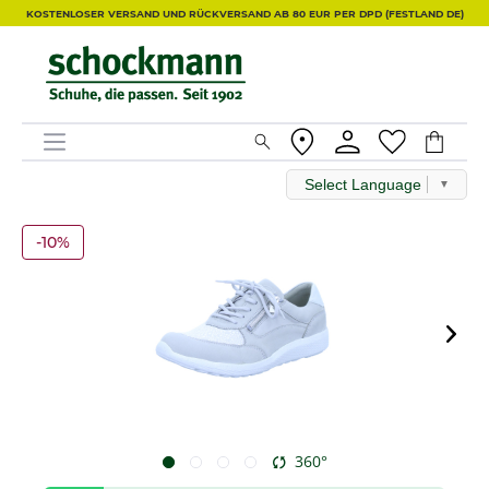
KOSTENLOSER VERSAND UND RÜCKVERSAND AB 80 EUR PER DPD (FESTLAND DE)
Select Language
▼
-10%
360°