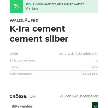
10% Online-Rabatt aus ausgewählte
Marken
WALDLÄUFER
K-Ira cement
cement silber
Weite:
extra-weit (Leistenbreite K)
Einlagengeeignet:
ja
Farbe:
beige
Artikelnummer:
230-40-0197
Zu den Größentabellen
GRÖSSE:
(UK)
Bitte wählen