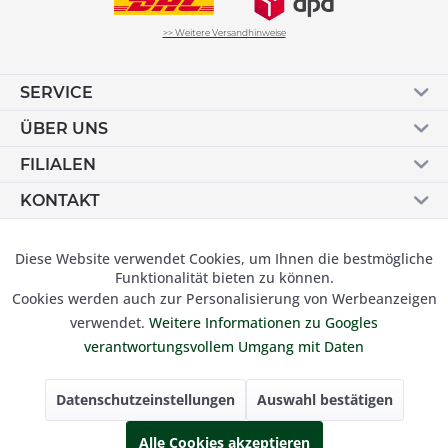
>> Weitere Versandhinweise
SERVICE
ÜBER UNS
FILIALEN
KONTAKT
Vertrag widerrufen
Diese Website verwendet Cookies, um Ihnen die bestmögliche
Aktiv
Funktionale
Funktionalität bieten zu können.
Cookies werden auch zur Personalisierung von Werbeanzeigen
Inaktiv
Marketing
verwendet.
Weitere Informationen zu Googles
© 2019 Besser Gehen Schockmann GmbH. Alle Preise inkl.
verantwortungsvollem Umgang mit Daten
der gesetzl. MwSt und zzgl.
Versandkosten.
Inaktiv
Tracking
Datenschutzeinstellungen
Auswahl bestätigen
Inaktiv
Alle Cookies akzeptieren
Personalisierung