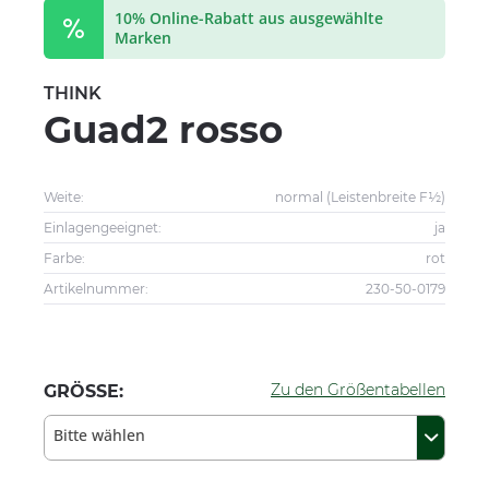
10% Online-Rabatt aus ausgewählte
Marken
THINK
Guad2 rosso
Weite:
normal (Leistenbreite F½)
Einlagengeeignet:
ja
Farbe:
rot
Artikelnummer:
230-50-0179
Zu den Größentabellen
GRÖSSE:
Bitte wählen