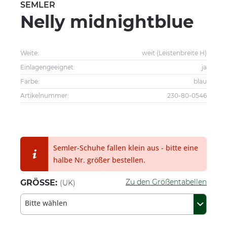
SEMLER
Nelly midnightblue
Weite:
weit (Leistenbreite H)
Einlagengeeignet:
ja
Farbe:
blau
Artikelnummer:
230-80-0546
Semler-Schuhe fallen klein aus - bitte eine
halbe Nr. größer bestellen.
Zu den Größentabellen
GRÖSSE:
(UK)
Bitte wählen