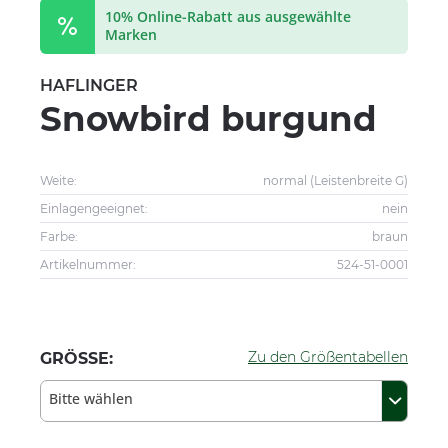
10% Online-Rabatt aus ausgewählte
Marken
HAFLINGER
Snowbird burgund
Weite:
normal (Leistenbreite G)
Einlagengeeignet:
nein
Farbe:
braun
Artikelnummer:
524-51-0001
Zu den Größentabellen
GRÖSSE:
Bitte wählen