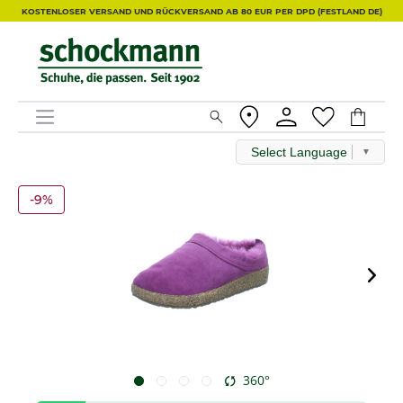
KOSTENLOSER VERSAND UND RÜCKVERSAND AB 80 EUR PER DPD (FESTLAND DE)
Select Language
▼
-9%
360°