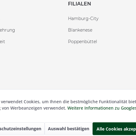
FILIALEN
n
Hamburg-City
lehrung
Blankenese
eit
Poppenbüttel
 verwendet Cookies, um Ihnen die bestmögliche Funktionalität bie
 Besser Gehen Schockmann GmbH. Alle Preise inkl. der gesetzl.
ng von Werbeanzeigen verwendet.
Weitere Informationen zu Googl
schutzeinstellungen
Auswahl bestätigen
Alle Cookies akzep