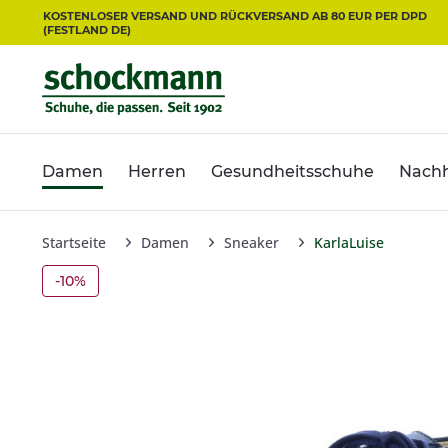
KOSTENLOSER VERSAND UND RÜCKVERSAND AB 80 EUR PER DPD
(FESTLAND DE)
Damen
Herren
Gesundheitsschuhe
Nachh
Startseite
Damen
Sneaker
KarlaLuise
-10%