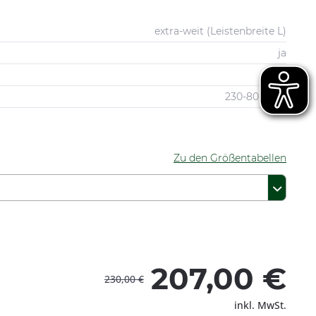
extra-weit (Leistenbreite L)
ja
blau
230-80-0520
Zu den Größentabellen
207,00 €
230,00 €
inkl. MwSt.