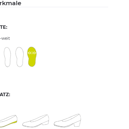
rkmale
TE:
-weit
ATZ: