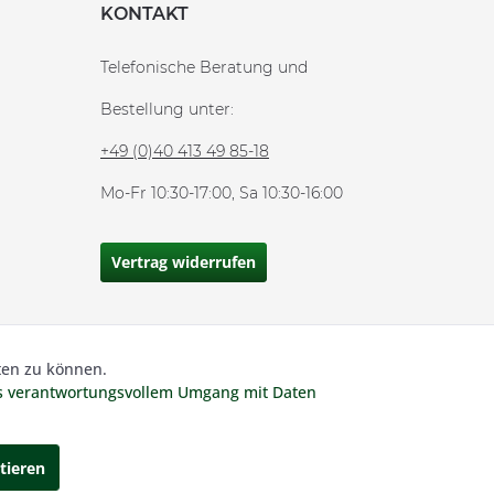
KONTAKT
Telefonische Beratung und
Bestellung unter:
+49 (0)40 413 49 85-18
Mo-Fr 10:30-17:00, Sa 10:30-16:00
Vertrag widerrufen
ten zu können.
Aktiv
 MwSt und zzgl.
Versandkosten.
es verantwortungsvollem Umgang mit Daten
Inaktiv
tieren