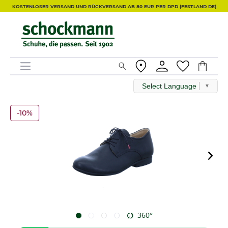
KOSTENLOSER VERSAND UND RÜCKVERSAND AB 80 EUR PER DPD (FESTLAND DE)
Select Language
▼
-10%
360°