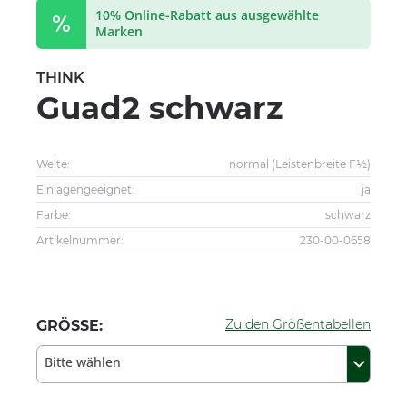
10% Online-Rabatt aus ausgewählte
Marken
THINK
Guad2 schwarz
Weite:
normal (Leistenbreite F½)
Einlagengeeignet:
ja
Farbe:
schwarz
Artikelnummer:
230-00-0658
Zu den Größentabellen
GRÖSSE:
Bitte wählen