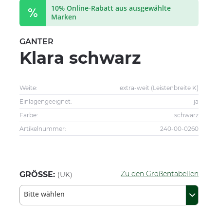
10% Online-Rabatt aus ausgewählte
Marken
GANTER
Klara schwarz
Weite:
extra-weit (Leistenbreite K)
Einlagengeeignet:
ja
Farbe:
schwarz
Artikelnummer:
240-00-0260
Zu den Größentabellen
GRÖSSE:
(UK)
Bitte wählen