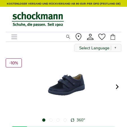
KOSTENLOSER VERSAND UND RÜCKVERSAND AB 80 EUR PER DPD (FESTLAND DE)
Select Language
▼
-10%
360°