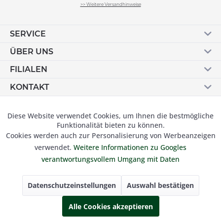
>> Weitere Versandhinweise
SERVICE
ÜBER UNS
FILIALEN
KONTAKT
Vertrag widerrufen
Diese Website verwendet Cookies, um Ihnen die bestmögliche
Aktiv
Funktionale
Funktionalität bieten zu können.
Cookies werden auch zur Personalisierung von Werbeanzeigen
Inaktiv
Marketing
verwendet.
Weitere Informationen zu Googles
© 2019 Besser Gehen Schockmann GmbH. Alle Preise inkl.
verantwortungsvollem Umgang mit Daten
der gesetzl. MwSt und zzgl.
Versandkosten.
Inaktiv
Tracking
Datenschutzeinstellungen
Auswahl bestätigen
Inaktiv
Alle Cookies akzeptieren
Personalisierung