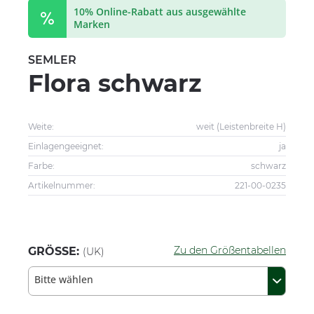
10% Online-Rabatt aus ausgewählte
Marken
SEMLER
Flora schwarz
Weite:
weit (Leistenbreite H)
Einlagengeeignet:
ja
Farbe:
schwarz
Artikelnummer:
221-00-0235
Zu den Größentabellen
GRÖSSE:
(UK)
Bitte wählen