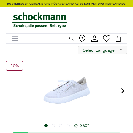
KOSTENLOSER VERSAND UND RÜCKVERSAND AB 80 EUR PER DPD (FESTLAND DE)
Select Language
▼
-10%
360°