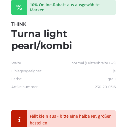
10% Online-Rabatt aus ausgewählte
Marken
THINK
Turna light
pearl/kombi
Weite:
normal (Leistenbreite F½)
Einlagengeeignet:
ja
Farbe:
grau
Artikelnummer:
230-20-0316
Fällt klein aus - bitte eine halbe Nr. größer
bestellen.