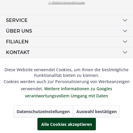
>> Weitere Versandhinweise
SERVICE
ÜBER UNS
FILIALEN
KONTAKT
Vertrag widerrufen
Diese Website verwendet Cookies, um Ihnen die bestmögliche
Aktiv
Funktionale
Funktionalität bieten zu können.
Cookies werden auch zur Personalisierung von Werbeanzeigen
Inaktiv
Marketing
verwendet.
Weitere Informationen zu Googles
© 2019 Besser Gehen Schockmann GmbH. Alle Preise inkl.
verantwortungsvollem Umgang mit Daten
der gesetzl. MwSt und zzgl.
Versandkosten.
Inaktiv
Tracking
Datenschutzeinstellungen
Auswahl bestätigen
Inaktiv
Alle Cookies akzeptieren
Personalisierung