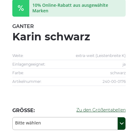
10% Online-Rabatt aus ausgewählte
Marken
GANTER
Karin schwarz
Weite:
extra-weit (Leistenbreite K)
Einlagengeeignet:
ja
Farbe:
schwarz
Artikelnummer:
240-00-0176
Zu den Größentabellen
GRÖSSE:
Bitte wählen