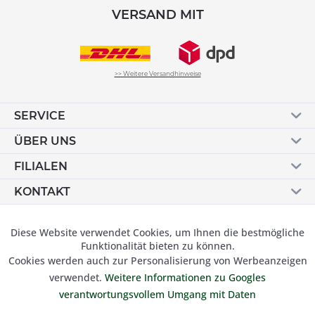
VERSAND MIT
>> Weitere Versandhinweise
SERVICE
ÜBER UNS
FILIALEN
KONTAKT
Vertrag widerrufen
Diese Website verwendet Cookies, um Ihnen die bestmögliche
Aktiv
Funktionale
Funktionalität bieten zu können.
Cookies werden auch zur Personalisierung von Werbeanzeigen
Inaktiv
Marketing
verwendet.
Weitere Informationen zu Googles
© 2019 Besser Gehen Schockmann GmbH. Alle Preise inkl.
verantwortungsvollem Umgang mit Daten
der gesetzl. MwSt und zzgl.
Versandkosten.