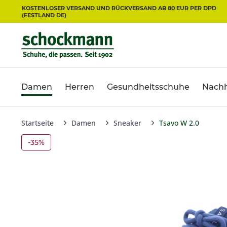
KOSTENLOSER VERSAND UND RÜCKVERSAND AB 80 EUR PER DPD
(FESTLAND DE)
Damen
Herren
Gesundheitsschuhe
Nachh
Startseite
Damen
Sneaker
Tsavo W 2.0
-35%