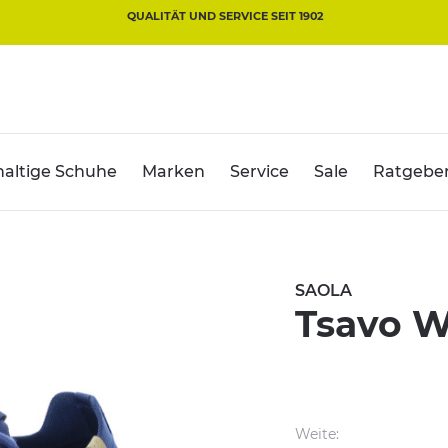
QUALITÄT UND SERVICE SEIT 1902
altige Schuhe
Marken
Service
Sale
Ratgebe
SAOLA
Tsavo W
Weite: