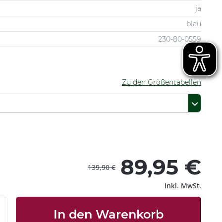
ja
blau
230-80-0559
Zu den Größentabellen
89,95 €
139,90 €
inkl. MwSt.
In den
Warenkorb