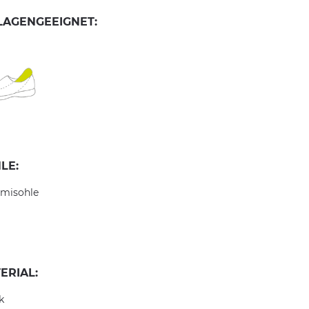
LAGENGEEIGNET:
LE:
misohle
ERIAL:
k