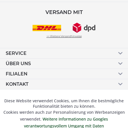
VERSAND MIT
>> Weitere Versandhinweise
SERVICE
ÜBER UNS
FILIALEN
KONTAKT
Vertrag widerrufen
Diese Website verwendet Cookies, um Ihnen die bestmögliche
Aktiv
Funktionale
Funktionalität bieten zu können.
Cookies werden auch zur Personalisierung von Werbeanzeigen
Inaktiv
Marketing
verwendet.
Weitere Informationen zu Googles
© 2019 Besser Gehen Schockmann GmbH. Alle Preise inkl.
verantwortungsvollem Umgang mit Daten