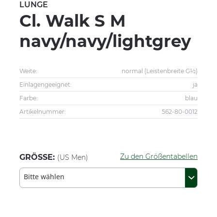
LUNGE
Cl. Walk S M
navy/navy/lightgrey
Weite:
normal (Leistenbreite G½)
Einlagengeeignet:
ja
Farbe:
blau
Artikelnummer:
562-80-0012
Zu den Größentabellen
GRÖSSE:
(US Men)
Bitte wählen