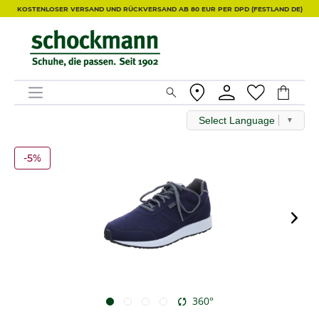
KOSTENLOSER VERSAND UND RÜCKVERSAND AB 80 EUR PER DPD (FESTLAND DE)
Select Language
▼
-5%
360°