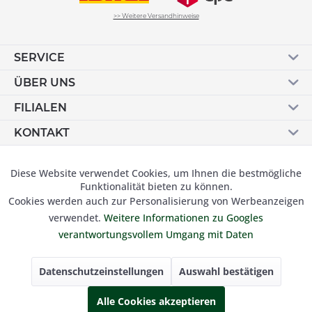
>> Weitere Versandhinweise
SERVICE
ÜBER UNS
FILIALEN
KONTAKT
Vertrag widerrufen
Diese Website verwendet Cookies, um Ihnen die bestmögliche
Aktiv
Funktionale
Funktionalität bieten zu können.
Cookies werden auch zur Personalisierung von Werbeanzeigen
Inaktiv
Marketing
verwendet.
Weitere Informationen zu Googles
© 2019 Besser Gehen Schockmann GmbH. Alle Preise inkl.
verantwortungsvollem Umgang mit Daten
der gesetzl. MwSt und zzgl.
Versandkosten.
Inaktiv
Tracking
Datenschutzeinstellungen
Auswahl bestätigen
Inaktiv
Alle Cookies akzeptieren
Personalisierung