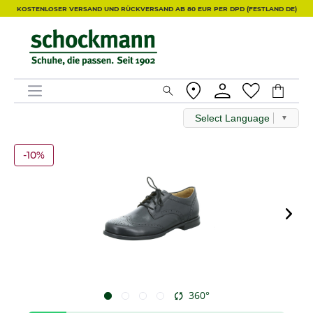
KOSTENLOSER VERSAND UND RÜCKVERSAND AB 80 EUR PER DPD (FESTLAND DE)
Select Language
▼
-10%
360°