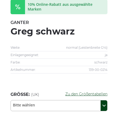
10% Online-Rabatt aus ausgewählte
Marken
GANTER
Greg schwarz
Weite:
normal (Leistenbreite G½)
Einlagengeeignet:
ja
Farbe:
schwarz
Artikelnummer:
139-00-0214
Zu den Größentabellen
GRÖSSE:
(UK)
Bitte wählen