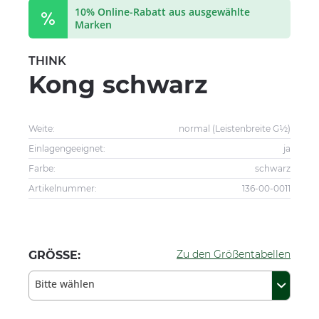
10% Online-Rabatt aus ausgewählte
Marken
THINK
Kong schwarz
Weite:
normal (Leistenbreite G½)
Einlagengeeignet:
ja
Farbe:
schwarz
Artikelnummer:
136-00-0011
Zu den Größentabellen
GRÖSSE:
Bitte wählen