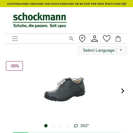
KOSTENLOSER VERSAND UND RÜCKVERSAND AB 80 EUR PER DPD (FESTLAND DE)
Select Language
▼
-10%
360°