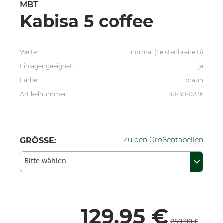
MBT
Kabisa 5 coffee
Weite:
normal (Leistenbreite G)
Einlagengeeignet:
ja
Farbe:
braun
Artikelnummer:
130-30-0236
Zu den Größentabellen
GRÖSSE:
Bitte wählen
129,95 €
259,90 €