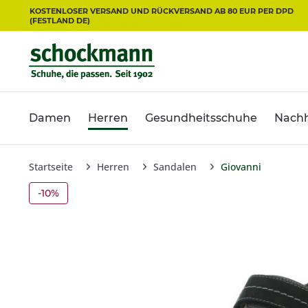
KOSTENLOSER VERSAND UND RÜCKVERSAND AB 80 EUR PER DPD
(FESTLAND DE)
Damen
Herren
Gesundheitsschuhe
Nachh
Startseite
Herren
Sandalen
Giovanni
-10%