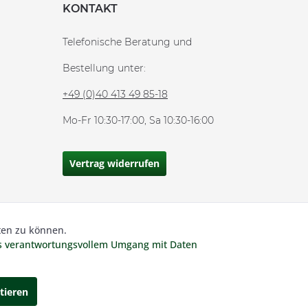
KONTAKT
Telefonische Beratung und
Bestellung unter:
+49 (0)40 413 49 85-18
Mo-Fr 10:30-17:00, Sa 10:30-16:00
Vertrag widerrufen
ten zu können.
Aktiv
 MwSt und zzgl.
Versandkosten.
es verantwortungsvollem Umgang mit Daten
Inaktiv
tieren