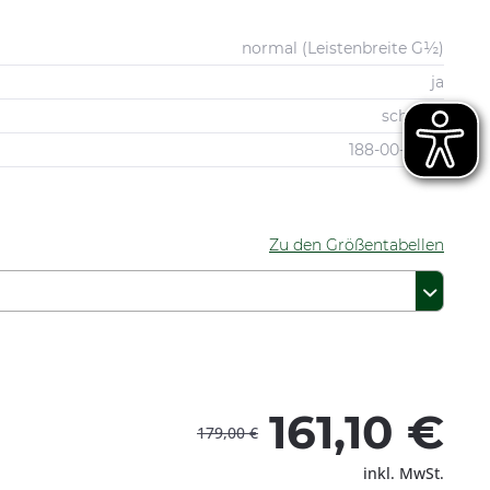
normal (Leistenbreite G½)
ja
schwarz
188-00-0040
Zu den Größentabellen
161,10 €
179,00 €
inkl. MwSt.