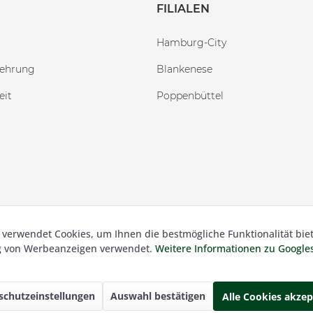
FILIALEN
n
Hamburg-City
lehrung
Blankenese
eit
Poppenbüttel
 verwendet Cookies, um Ihnen die bestmögliche Funktionalität bie
 Besser Gehen Schockmann GmbH. Alle Preise inkl. der gesetzl.
ng von Werbeanzeigen verwendet.
Weitere Informationen zu Googl
schutzeinstellungen
Auswahl bestätigen
Alle Cookies akzep