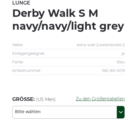
LUNGE
Derby Walk S M
navy/navy/light grey
Weite:
extra-weit (Leistenbreite I)
Einlagengeeignet:
ja
Farbe:
blau
Artikelnummer:
562-80-0019
Zu den Größentabellen
GRÖSSE:
(US Men)
Bitte wählen