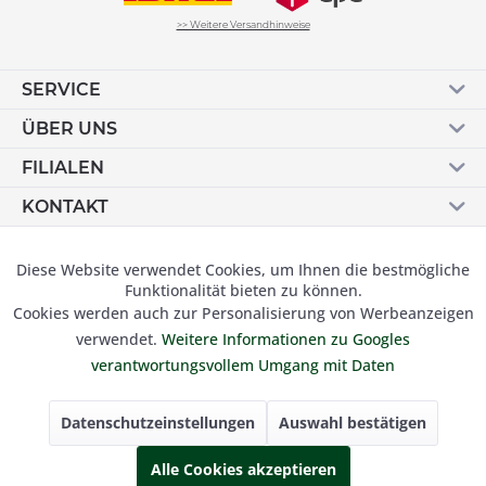
>> Weitere Versandhinweise
SERVICE
ÜBER UNS
FILIALEN
KONTAKT
Vertrag widerrufen
Diese Website verwendet Cookies, um Ihnen die bestmögliche
Aktiv
Funktionale
Funktionalität bieten zu können.
Cookies werden auch zur Personalisierung von Werbeanzeigen
Inaktiv
Marketing
verwendet.
Weitere Informationen zu Googles
© 2019 Besser Gehen Schockmann GmbH. Alle Preise inkl.
verantwortungsvollem Umgang mit Daten
der gesetzl. MwSt und zzgl.
Versandkosten.
Inaktiv
Tracking
Datenschutzeinstellungen
Auswahl bestätigen
Inaktiv
Alle Cookies akzeptieren
Personalisierung