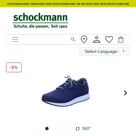
KOSTENLOSER VERSAND UND RÜCKVERSAND AB 80 EUR PER DPD (FESTLAND DE)
Select Language
▼
-5%
360°