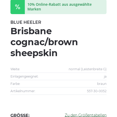
10% Online-Rabatt aus ausgewählte
Marken
BLUE HEELER
Brisbane
cognac/brown
sheepskin
Weite:
normal (Leistenbreite G)
Einlagengeeignet:
ja
Farbe:
braun
Artikelnummer:
557-30-0052
Zu den Größentabellen
GRÖSSE: