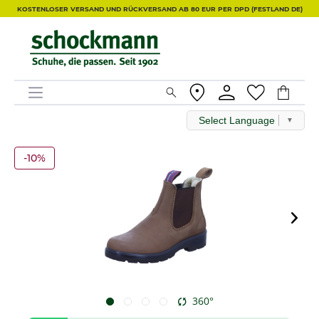
KOSTENLOSER VERSAND UND RÜCKVERSAND AB 80 EUR PER DPD (FESTLAND DE)
Select Language
▼
-10%
360°