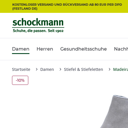
KOSTENLOSER VERSAND UND RÜCKVERSAND AB 80 EUR PER DPD
(FESTLAND DE)
Damen
Herren
Gesundheitsschuhe
Nachh
Startseite
Damen
Stiefel & Stiefeletten
Madeir
-10%