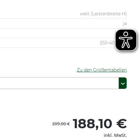
weit (Leistenbreite H)
ja
beige
250-40-0053
Zu den Größentabellen
188,10 €
209,00 €
inkl. MwSt.