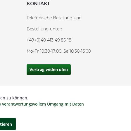
KONTAKT
Telefonische Beratung und
Bestellung unter:
+49 (0)40 413 49 85-18
Mo-Fr 10:30-17:00, Sa 10:30-16:00
Vertrag widerrufen
ten zu können.
Aktiv
 MwSt und zzgl.
Versandkosten.
es verantwortungsvollem Umgang mit Daten
Inaktiv
tieren