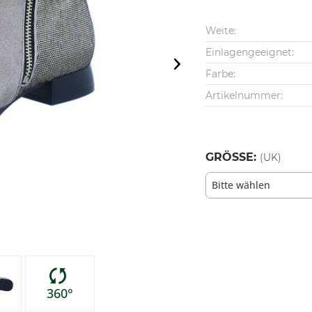
Weite:
Einlagengeeignet:
Farbe:
Artikelnummer:
GRÖSSE:
(UK)
Bitte wählen
360°