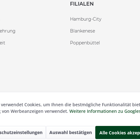
FILIALEN
n
Hamburg-City
lehrung
Blankenese
eit
Poppenbüttel
 verwendet Cookies, um Ihnen die bestmögliche Funktionalität bie
 Besser Gehen Schockmann GmbH. Alle Preise inkl. der gesetzl.
ng von Werbeanzeigen verwendet.
Weitere Informationen zu Googl
schutzeinstellungen
Auswahl bestätigen
Alle Cookies akzep