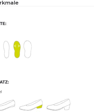
rkmale
TE:
ATZ:
el