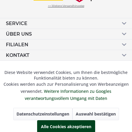
>> Weitere Versandhinweise
SERVICE
ÜBER UNS
FILIALEN
KONTAKT
Vertrag widerrufen
Diese Website verwendet Cookies, um Ihnen die bestmögliche
Aktiv
Funktionale
Funktionalität bieten zu können.
Cookies werden auch zur Personalisierung von Werbeanzeigen
Inaktiv
Marketing
verwendet.
Weitere Informationen zu Googles
© 2019 Besser Gehen Schockmann GmbH. Alle Preise inkl.
verantwortungsvollem Umgang mit Daten
der gesetzl. MwSt und zzgl.
Versandkosten.
Inaktiv
Tracking
Datenschutzeinstellungen
Auswahl bestätigen
Inaktiv
Alle Cookies akzeptieren
Personalisierung