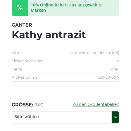
10% Online-Rabatt aus ausgewählte
Marken
GANTER
Kathy antrazit
Weite:
extra-weit (Leistenbreite K½)
Einlagengeeignet:
ja
Farbe:
grau
Artikelnummer:
260-20-0017
Zu den Größentabellen
GRÖSSE:
(UK)
Bitte wählen