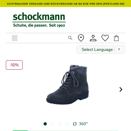
KOSTENLOSER VERSAND UND RÜCKVERSAND AB 80 EUR PER DPD (FESTLAND DE)
Select Language
▼
-10%
360°