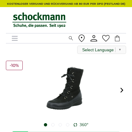
KOSTENLOSER VERSAND UND RÜCKVERSAND AB 80 EUR PER DPD (FESTLAND DE)
Select Language
▼
-10%
360°