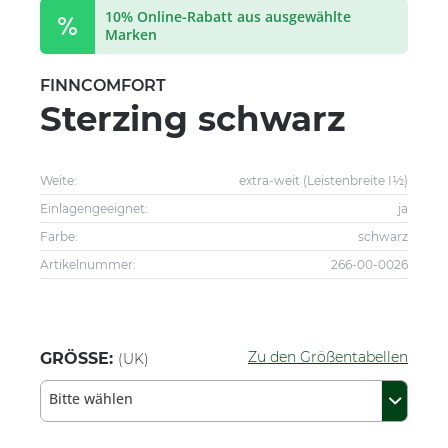
10% Online-Rabatt aus ausgewählte
Marken
FINNCOMFORT
Sterzing schwarz
Weite:
extra-weit (Leistenbreite I½)
Einlagengeeignet:
ja
Farbe:
schwarz
Artikelnummer:
266-00-0026
Zu den Größentabellen
GRÖSSE:
(UK)
Bitte wählen