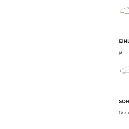
EIN
ja
SOH
Gum