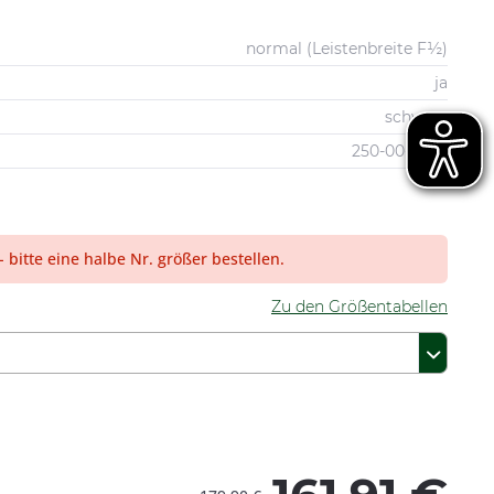
normal (Leistenbreite F½)
ja
schwarz
250-00-0933
 - bitte eine halbe Nr. größer bestellen.
Zu den Größentabellen