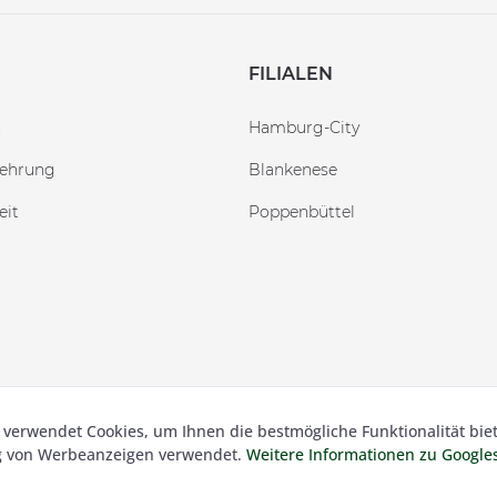
FILIALEN
n
Hamburg-City
lehrung
Blankenese
eit
Poppenbüttel
 verwendet Cookies, um Ihnen die bestmögliche Funktionalität bie
 Besser Gehen Schockmann GmbH. Alle Preise inkl. der gesetzl.
ng von Werbeanzeigen verwendet.
Weitere Informationen zu Googl