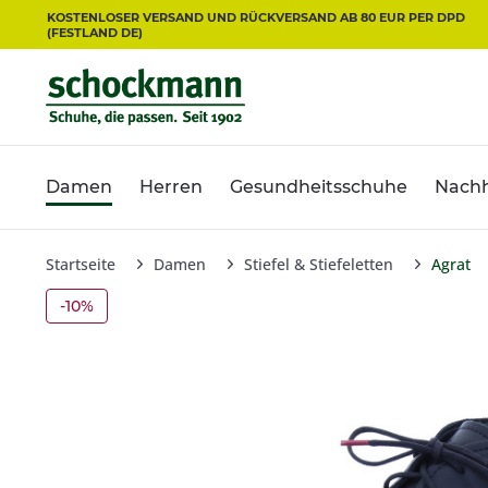
KOSTENLOSER VERSAND UND RÜCKVERSAND AB 80 EUR PER DPD
(FESTLAND DE)
Damen
Herren
Gesundheitsschuhe
Nachh
Startseite
Damen
Stiefel & Stiefeletten
Agrat
-10%