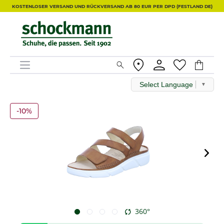
KOSTENLOSER VERSAND UND RÜCKVERSAND AB 80 EUR PER DPD (FESTLAND DE)
Select Language
▼
-10%
360°