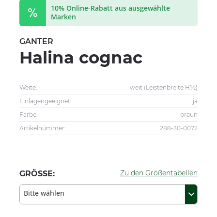
10% Online-Rabatt aus ausgewählte
Marken
GANTER
Halina cognac
Weite:
weit (Leistenbreite H½)
Einlagengeeignet:
ja
Farbe:
braun
Artikelnummer:
288-30-0072
Zu den Größentabellen
GRÖSSE:
Bitte wählen