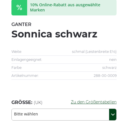
10% Online-Rabatt aus ausgewählte
Marken
GANTER
Sonnica schwarz
Weite:
schmal (Leistenbreite E½)
Einlagengeeignet:
nein
Farbe:
schwarz
Artikelnummer:
288-00-0009
Zu den Größentabellen
GRÖSSE:
(UK)
Bitte wählen