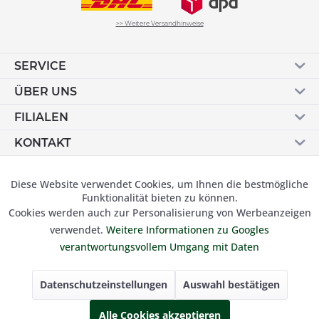
>> Weitere Versandhinweise
SERVICE
ÜBER UNS
FILIALEN
KONTAKT
Vertrag widerrufen
Diese Website verwendet Cookies, um Ihnen die bestmögliche
Aktiv
Funktionale
Funktionalität bieten zu können.
Cookies werden auch zur Personalisierung von Werbeanzeigen
Inaktiv
Marketing
verwendet.
Weitere Informationen zu Googles
© 2019 Besser Gehen Schockmann GmbH. Alle Preise inkl.
verantwortungsvollem Umgang mit Daten
der gesetzl. MwSt und zzgl.
Versandkosten.
Inaktiv
Tracking
Datenschutzeinstellungen
Auswahl bestätigen
Inaktiv
Alle Cookies akzeptieren
Personalisierung