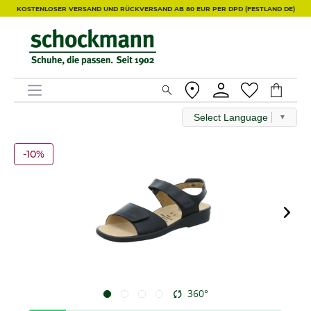
KOSTENLOSER VERSAND UND RÜCKVERSAND AB 80 EUR PER DPD (FESTLAND DE)
Select Language
▼
-10%
360°