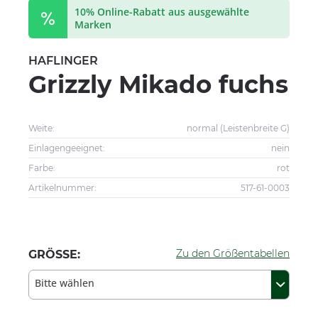
10% Online-Rabatt aus ausgewählte
Marken
HAFLINGER
Grizzly Mikado fuchs
Weite:
normal (Leistenbreite G)
Einlagengeeignet:
nein
Farbe:
rot
Artikelnummer:
517-61-0003
Zu den Größentabellen
GRÖSSE:
Bitte wählen