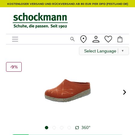
KOSTENLOSER VERSAND UND RÜCKVERSAND AB 80 EUR PER DPD (FESTLAND DE)
Select Language
▼
-9%
360°