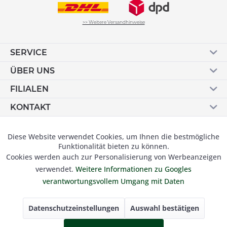
>> Weitere Versandhinweise
SERVICE
ÜBER UNS
FILIALEN
KONTAKT
Vertrag widerrufen
Diese Website verwendet Cookies, um Ihnen die bestmögliche
Aktiv
Funktionale
Funktionalität bieten zu können.
Cookies werden auch zur Personalisierung von Werbeanzeigen
Inaktiv
Marketing
verwendet.
Weitere Informationen zu Googles
© 2019 Besser Gehen Schockmann GmbH. Alle Preise inkl.
verantwortungsvollem Umgang mit Daten
der gesetzl. MwSt und zzgl.
Versandkosten.
Inaktiv
Tracking
Datenschutzeinstellungen
Auswahl bestätigen